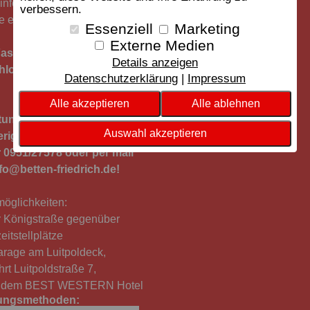
(info@betten-friedrich.de)
verbessern.
ie erreichbar.
Essenziell
Marketing
Externe Medien
aschingsdienstag haben wir
Details anzeigen
hlossen.
Datenschutzerklärung
Impressum
Alle akzeptieren
Alle ablehnen
tungstermine gerne nach
Auswahl akzeptieren
eriger Absprache, telefonisch
 0951/27578 oder per mail
fo@betten-friedrich.de!
öglichkeiten:
r Königstraße gegenüber
eitstellplätze
arage am Luitpoldeck,
hrt Luitpoldstraße 7,
r dem BEST WESTERN Hotel
ungsmethoden: