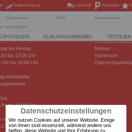
pp
Bettenreinigung
Lieferung*
Parkplätze
M
Schlafwissen
Filme
Servicepartner
ungszeiten:
Widerrufsformul
KOPFKISSEN
SCHLAFRAUMMÖBEL
TEXTILIEN
Versandinformati
tag bis Freitag
Marken
Uhr bis 13:00 Uhr
Impressum
 Uhr bis 18:00 Uhr
Datenschutzerklä
g individuelle
tungstermine
tag
Uhr bis 14:00 Uhr
Datenschutzeinstellungen
 sind wir auch telefonisch
Wir nutzen Cookies auf unserer Website. Einige
von ihnen sind essenziell, während andere uns
/27578) und per
helfen, diese Website und Ihre Erfahrung zu