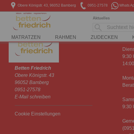
Obere Königstr. 43, 96052 Bamberg
0951-27578
Whats A
Aktuelles
Öffn
MATRATZEN
RAHMEN
ZUDECKEN
Diens
9:30 
14:00
Betten Friedrich
Obere Königstr. 43
Monta
96052 Bamberg
Bera
0951-27578
E-Mail schreiben
Sams
9:30 
Cookie Einstellungen
Gerne
(0951