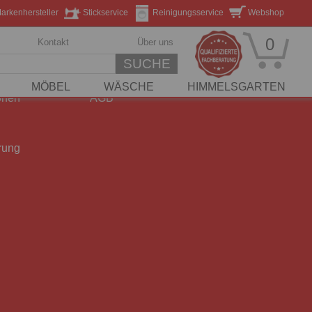
arkenhersteller
Stickservice
Reinigungsservice
Webshop
0
Kontakt
Über uns
SUCHE
ar
Widerrufsrecht
MÖBEL
WÄSCHE
HIMMELSGARTEN
onen
AGB
rung