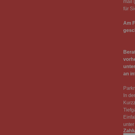
mail 
für S
Am F
gesc
Bera
vorh
unter
an in
Parkm
In de
Kurzz
Tiefg
Einfa
unte
Zahl