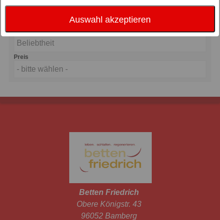
Auswahl akzeptieren
Sortierung nach
Beliebtheit
Preis
- bitte wählen -
Betten Friedrich
Obere Königstr. 43
96052 Bamberg