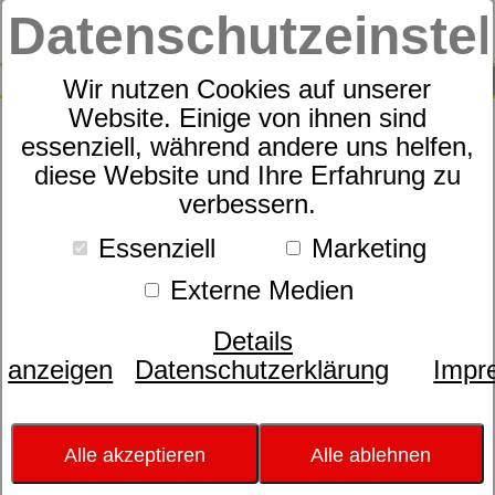
Datenschutzeinste
0
Produkte
Matratzen
dormabell Sprinx
0
Produkte
dormabell Sprinx
SUCHE
Wir nutzen Cookies auf unserer
dormabell Sprinx –
Website. Einige von ihnen sind
Taschenfederkernmatratzen-Komfort, den
essenziell, während andere uns helfen,
Sie lieben – Technik, die begeistert.
diese Website und Ihre Erfahrung zu
Innovativer 1.000er Taschenfederkern,
verbessern.
speziell zoniert. Einzigartige airflex®
Multizonen-Oberfläche aus
Essenziell
Marketing
hochelastischem, offenzelligem Aquacell®
Externe Medien
Komfortschaum. Die Federn, einzeln
gefasst in Taschen aus luftigem Vlies, sind
Details
elastisch fixiert und bringen das
anzeigen
Datenschutzerklärung
Impr
„selbstregulierende“ Liege-Gefühl. Die
verstärkte, belüftete und profilierte
Sitzkante ergänzt den Komfort und bietet
Alle akzeptieren
Alle ablehnen
ein bequemes Zubettgehen und
Aufstehen.