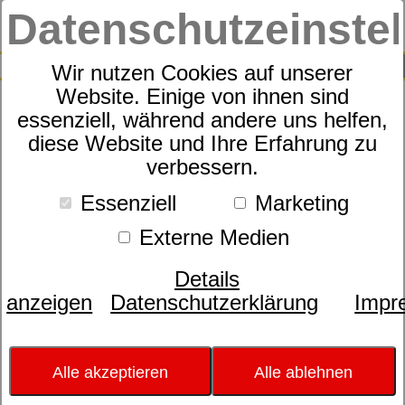
Datenschutzeinste
0
Produkte
Schlafraummöbel
dormabell Bett-
Collection
4
Produkte
SUCHE
Wir nutzen Cookies auf unserer
dormabell Bett-
Website. Einige von ihnen sind
Collection
essenziell, während andere uns helfen,
diese Website und Ihre Erfahrung zu
Schöner schlafen mit vielen attraktiven
verbessern.
Bett-Ideen. Veränderte
Lebensgewohnheiten bringen es mit sich,
Essenziell
Marketing
dass das Schlafzimmer heute nicht nur
Externe Medien
zum Schlafen genutzt wird. Aus diesem
Grund wandelt sich auch der Anspruch an
Details
die Wertigkeit des Bettes. dormabell
anzeigen
Datenschutzerklärung
Impr
Betten gibt es in unterschiedlichen
Ausführungen: z.B. Designbetten,
Seniorenbetten, moderne
Alle akzeptieren
Alle ablehnen
Massivholzbetten. Gönnen Sie sich eine
schöne Schlafumgebung, denn immerhin