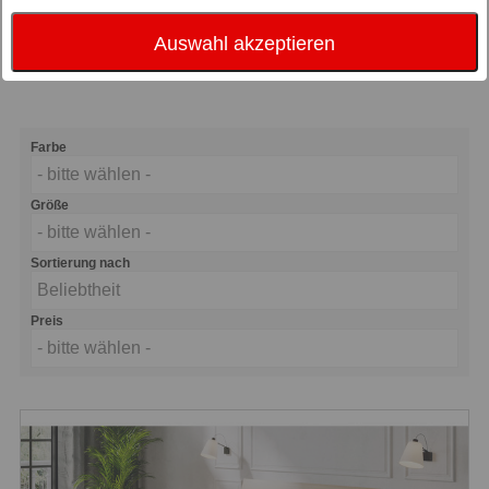
verbringen Sie hier ein Drittel Ihres
Lebens. Abends gemütlich, nachts
Auswahl akzeptieren
erholsam und morgens ermunternd!
Farbe
- bitte wählen -
Größe
- bitte wählen -
Sortierung nach
Beliebtheit
Preis
- bitte wählen -